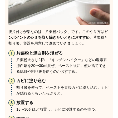
後片付けが楽なのは「片栗粉パック」です。このやり方は
ピ
ンポイントのシミを取り除きたいときにおすすめ
。片栗粉と
割り箸、容器を用意して進めていきましょう。
片栗粉と漂白剤を混ぜる
片栗粉大さじ2杯に『キッチンハイター』などの塩素系
漂白剤を20〜30ml混ぜ、ペースト状に。使い捨てでき
る紙皿や割り箸を使うのがおすすめ。
カビに塗り込む
割り箸を使って、ペーストを直接カビに塗り込む。カビ
が隠れるくらいたっぷりと。
放置する
15〜30分ほど放置し、カビに浸透するのを待つ。