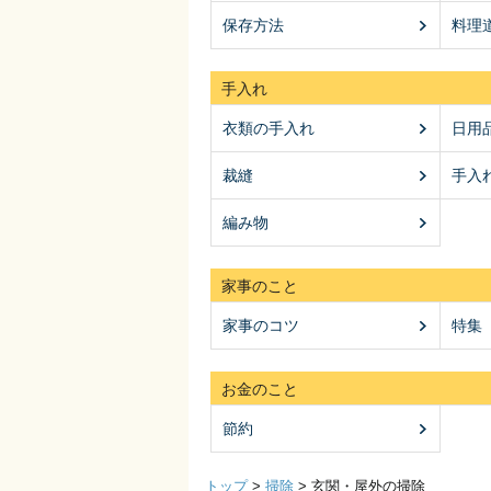
保存方法
料理
手入れ
衣類の手入れ
日用
裁縫
手入
編み物
家事のこと
家事のコツ
特集
お金のこと
節約
トップ
>
掃除
>
玄関・屋外の掃除