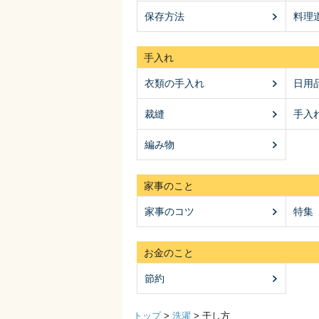
保存方法
料理
手入れ
衣類の手入れ
日用
裁縫
手入
編み物
家事のこと
家事のコツ
特集
お金のこと
節約
トップ
>
洗濯
>
干し方