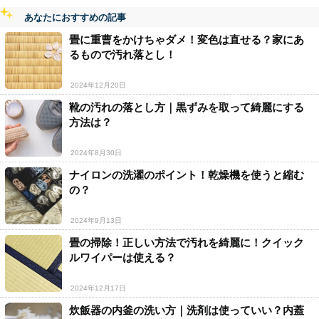
あなたにおすすめの記事
畳に重曹をかけちゃダメ！変色は直せる？家にあ
るもので汚れ落とし！
2024年12月20日
靴の汚れの落とし方｜黒ずみを取って綺麗にする
方法は？
2024年8月30日
ナイロンの洗濯のポイント！乾燥機を使うと縮む
の？
2024年9月13日
畳の掃除！正しい方法で汚れを綺麗に！クイック
ルワイパーは使える？
2024年12月17日
炊飯器の内釜の洗い方｜洗剤は使っていい？内蓋