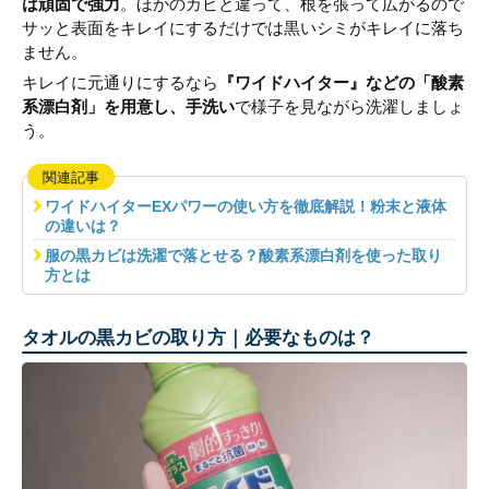
は頑固で強力
。ほかのカビと違って、根を張って広がるので
サッと表面をキレイにするだけでは黒いシミがキレイに落ち
ません。
キレイに元通りにするなら
『ワイドハイター』などの「酸素
系漂白剤」を用意し、手洗い
で様子を見ながら洗濯しましょ
う。
関連記事
ワイドハイターEXパワーの使い方を徹底解説！粉末と液体
の違いは？
服の黒カビは洗濯で落とせる？酸素系漂白剤を使った取り
方とは
タオルの黒カビの取り方｜必要なものは？