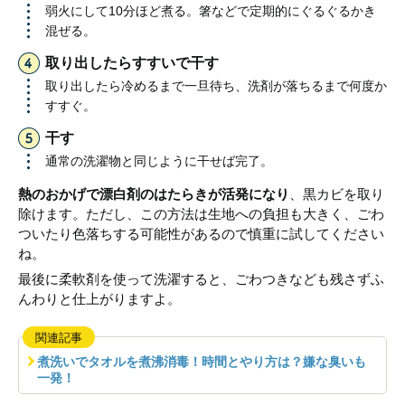
弱火にして10分ほど煮る。箸などで定期的にぐるぐるかき
混ぜる。
取り出したらすすいで干す
取り出したら冷めるまで一旦待ち、洗剤が落ちるまで何度か
すすぐ。
干す
通常の洗濯物と同じように干せば完了。
熱のおかげで漂白剤のはたらきが活発になり
、黒カビを取り
除けます。ただし、この方法は生地への負担も大きく、ごわ
ついたり色落ちする可能性があるので慎重に試してください
ね。
最後に柔軟剤を使って洗濯すると、ごわつきなども残さずふ
んわりと仕上がりますよ。
関連記事
煮洗いでタオルを煮沸消毒！時間とやり方は？嫌な臭いも
一発！