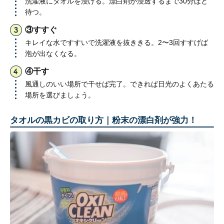
洗濯液にタオルを浸ける。漂白剤が浸透するまで30分ほど
待つ。
③すすぐ
キレイな水ですすいで洗濯液を抜ききる。2〜3回すすげば
泡が出なくなる。
④干す
風通しのいい場所で干せば完了。できれば日光のよくあたる
場所を選びましょう。
タオルの黒カビの取り方｜粉末の漂白剤が強力！