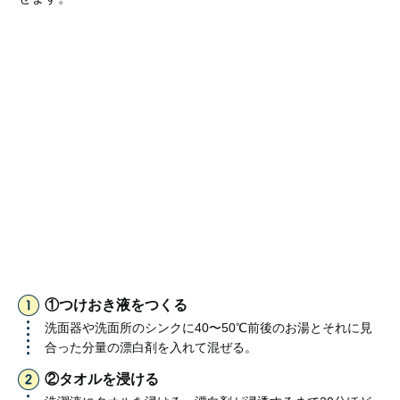
①つけおき液をつくる
洗面器や洗面所のシンクに40〜50℃前後のお湯とそれに見
合った分量の漂白剤を入れて混ぜる。
②タオルを浸ける