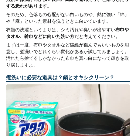
する恐れがあります
。
そのため、色落ちの心配がない白いものや、熱に強い「綿」
や「麻」といった素材を洗うときに向いています。
衣類の洗濯というよりは、シミ汚れや臭いが出やすい
布巾や
タオル、雑巾などに向いた洗い方
だと考えてください。
まずは一度、布巾やタオルなど繊維が傷んでもいいものを用
意し、煮洗いでどれくらい変化があるか試してみましょう。
汚れたら捨てるしかなかった布巾も真っ白になって輝きを取
り戻しますよ。
煮洗いに必要な道具は？鍋とオキシクリーン？