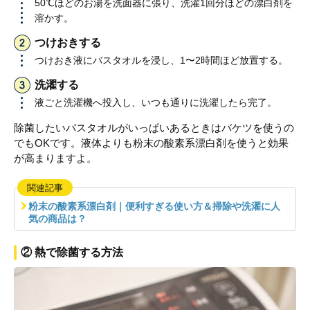
50℃ほどのお湯を洗面器に張り、洗濯1回分ほどの漂白剤を
溶かす。
つけおきする
つけおき液にバスタオルを浸し、1〜2時間ほど放置する。
洗濯する
液ごと洗濯機へ投入し、いつも通りに洗濯したら完了。
除菌したいバスタオルがいっぱいあるときはバケツを使うの
でもOKです。液体よりも粉末の酸素系漂白剤を使うと効果
が高まりますよ。
関連記事
粉末の酸素系漂白剤｜便利すぎる使い方＆掃除や洗濯に人
気の商品は？
② 熱で除菌する方法