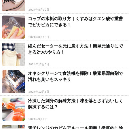
2024年8月30日
コップの水垢の取り方｜くすみはクエン酸や重曹
でピカピカにできる！
2024年8月13日
縮んだセーターを元に戻す方法！簡単元通りにで
きる2つのやり方！
2024年12月5日
オキシクリーンで食洗機を掃除！酸素系漂白剤で
汚れも臭いもスッキリ
2024年12月5日
冷凍した刺身の解凍方法｜味を落とさずおいしく
解凍するには？
2024年9月6日
電子レンジのカビをアルコール消毒！徹底的に除