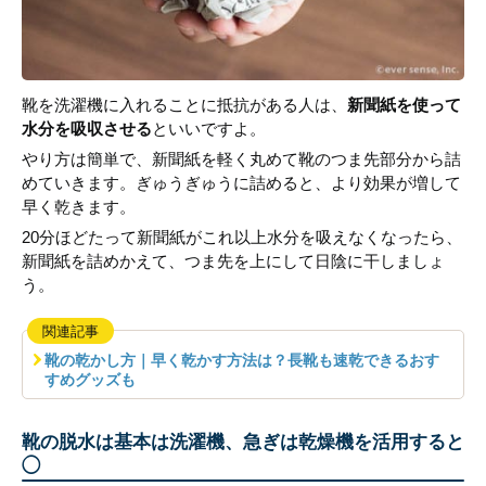
靴を洗濯機に入れることに抵抗がある人は、
新聞紙を使って
水分を吸収させる
といいですよ。
やり方は簡単で、新聞紙を軽く丸めて靴のつま先部分から詰
めていきます。ぎゅうぎゅうに詰めると、より効果が増して
早く乾きます。
20分ほどたって新聞紙がこれ以上水分を吸えなくなったら、
新聞紙を詰めかえて、つま先を上にして日陰に干しましょ
う。
関連記事
靴の乾かし方｜早く乾かす方法は？長靴も速乾できるおす
すめグッズも
靴の脱水は基本は洗濯機、急ぎは乾燥機を活用すると
◯