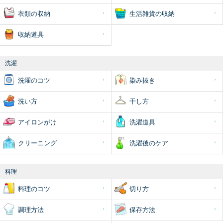
衣類の収納
生活雑貨の収納
収納道具
洗濯
洗濯のコツ
染み抜き
洗い方
干し方
アイロンがけ
洗濯道具
クリーニング
洗濯後のケア
料理
料理のコツ
切り方
調理方法
保存方法