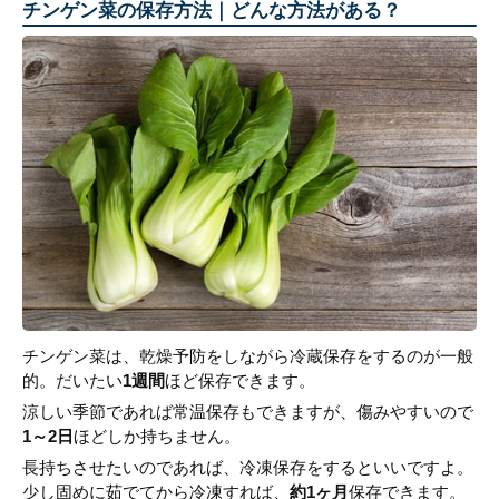
チンゲン菜の保存方法｜どんな方法がある？
チンゲン菜は、乾燥予防をしながら冷蔵保存をするのが一般
的。だいたい
1週間
ほど保存できます。
涼しい季節であれば常温保存もできますが、傷みやすいので
1～2日
ほどしか持ちません。
長持ちさせたいのであれば、冷凍保存をするといいですよ。
少し固めに茹でてから冷凍すれば、
約1ヶ月
保存できます。