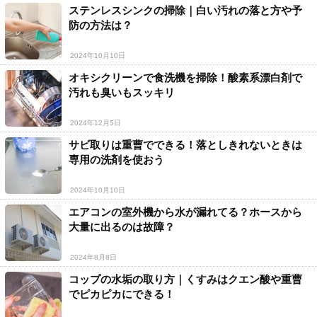
ステンレスシンクの掃除｜白い汚れの落と方や予
防の方法は？
2024年10月10日
オキシクリーンで食洗機を掃除！酸素系漂白剤で
汚れも臭いもスッキリ
2024年12月5日
サビ取りは重曹でできる！落としきれないときは
専用の洗剤を使おう
2024年10月10日
エアコンの室外機から水が漏れてる？ホースから
大量に出るのは故障？
2024年8月8日
コップの水垢の取り方｜くすみはクエン酸や重曹
でピカピカにできる！