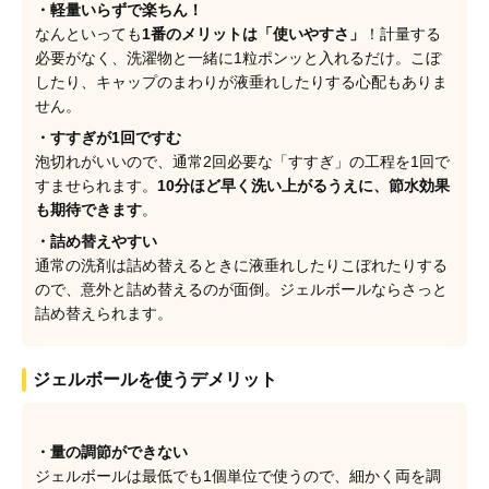
・軽量いらずで楽ちん！
なんといっても
1番のメリットは「使いやすさ」
！計量する
必要がなく、洗濯物と一緒に1粒ポンッと入れるだけ。こぼ
したり、キャップのまわりが液垂れしたりする心配もありま
せん。
・すすぎが1回ですむ
泡切れがいいので、通常2回必要な「すすぎ」の工程を1回で
すませられます。
10分ほど早く洗い上がるうえに、節水効果
も期待できます
。
・詰め替えやすい
通常の洗剤は詰め替えるときに液垂れしたりこぼれたりする
ので、意外と詰め替えるのが面倒。ジェルボールならさっと
詰め替えられます。
ジェルボールを使うデメリット
・量の調節ができない
ジェルボールは最低でも1個単位で使うので、細かく両を調