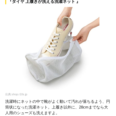
『ダイヤ 上履きが洗える洗濯ネット 』
出典:shop.r10s.jp
洗濯時にネットの中で靴がよく動いて汚れが落ちるよう、円
筒状になった洗濯ネット。上履き以外に、28cmまでなら大
人用のシューズも洗えますよ。