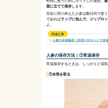
料理に使うためにカットした場合、
途
室に立てて保存
します。
完全に切り終えた人参は数日内で使う
であれば
ラップに包んで、ジップロッ
よ。
関連記事
人参の冷凍保存｜乱切りやカットで冷凍
人参の保存方法｜①常温保存
常温保存するときは、しっかりと湿気
①水気を取る