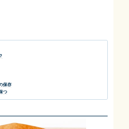
？
の保存
保つ