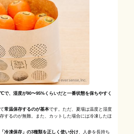
5℃で、湿度が90〜95%くらいだと一番状態を保ちやすく
て
常温保存するのが基本
です。ただ、夏場は温度と湿度
存するのが無難。また、カットした場合には冷凍したほ
「冷凍保存」の3種類を正しく使い分け
、人参を長持ち