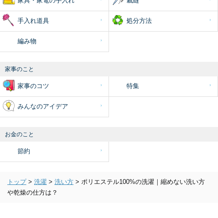
家具・家電の手入れ
裁縫
手入れ道具
処分方法
編み物
家事のこと
家事のコツ
特集
みんなのアイデア
お金のこと
節約
トップ
>
洗濯
>
洗い方
>
ポリエステル100%の洗濯｜縮めない洗い方
や乾燥の仕方は？