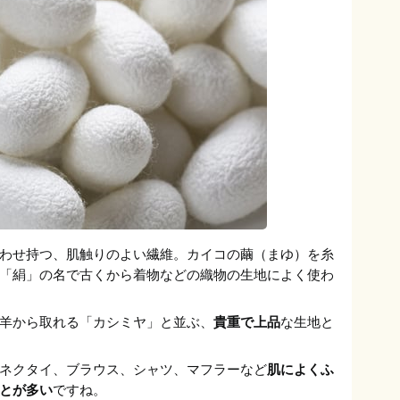
わせ持つ、肌触りのよい繊維。カイコの繭（まゆ）を糸
「絹」の名で古くから着物などの織物の生地によく使わ
羊から取れる「カシミヤ」と並ぶ、
貴重で上品
な生地と
ネクタイ、ブラウス、シャツ、マフラーなど
肌によくふ
とが多い
ですね。