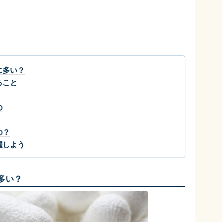
に多い？
ること
の
の？
濯しよう
多い？