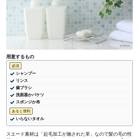
用意するもの
必須
シャンプー
リンス
歯ブラシ
洗面器かバケツ
スポンジか布
あると便利
いらないタオル
スエード素材は「起毛加工が施された革」なので髪の毛の性