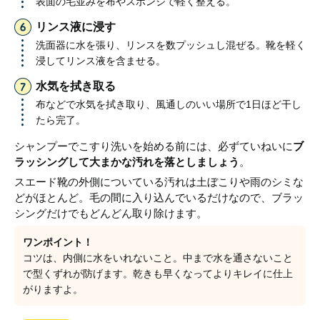
表面の毛並みを布やスポンジで軽く整える。
リンス液に浸す
洗面器に水を張り、リンスを数プッシュし混ぜる。靴を軽く
浸してリンス液を含ませる。
水気を拭き取る
布などで水気を拭き取り、風通しのいい場所で1日ほど干し
たら完了。
シャンプーでこすり洗いを始める前には、必ずていねいに
ブ
ラッシングして大まかな汚れを落としましょう
。
スエード靴の外側についている汚れは土ぼこりや雨のシミな
どがほとんど。毛の間に入り込んでいるだけなので、ブラッ
シングだけでもどんどん取り除けます。
ワンポイント！
コツは、内側に水をいれないこと。中まで水を通さないこと
で型くずれが防げます。乾きも早くなってよりキレイに仕上
がりますよ。