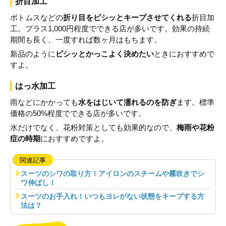
折目加工
ボトムスなどの
折り目をビシッとキープさせてくれる
折目加
工。プラス1,000円程度でできる店が多いです。効果の持続
期間も長く、一度すれば数ヶ月はもちます。
新品のように
ビシッとかっこよく決めたい
ときにおすすめで
すよ。
はっ水加工
雨などにかかっても
水をはじいて濡れるのを防ぎ
ます。標準
価格の50%程度でできる店が多いです。
水だけでなく、花粉対策としても効果的なので、
梅雨や花粉
症の時期
におすすめですよ。
関連記事
スーツのシワの取り方！アイロンのスチームや霧吹きでシ
ワ伸ばし！
スーツのお手入れ！いつもヨレがない状態をキープする方
法は？