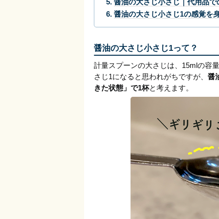
醤油の大さじ小さじ｜代用品で
醤油の大さじ小さじ1の感覚を
醤油の大さじ小さじ1って？
計量スプーンの大さじは、15mlの
さじ1になると思われがちですが、
醤
きた状態」で1杯
と考えます。