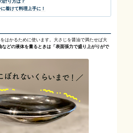
の計り方は？
身に着けて料理上手に！
容量をはかるために使います。大さじを醤油で満たせば大
油などの液体を量るときは「表面張力で盛り上がりがで