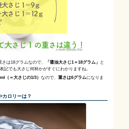
重さは18グラムなので、
「醤油大さじ1＝18グラム」
と
表記でも大さじ何杯かがすぐにわかりますね。
ml（＝大さじの1/3）
なので、
重さは6グラム
になりま
やカロリーは？