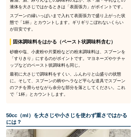
醤油、酒、みりんなどの調味料のほか、水・油・牛乳などの
液体を大さじではかるときは「表面張力」がポイントです。
スプーンの縁いっぱいまで入れて表面張力で盛り上がった状
態で「1杯」とカウントします。ギリギリこぼれないくらい
が目安です。
固体調味料をはかる（ペースト状調味料含む）
砂糖や塩、小麦粉や片栗粉などの粉末調味料は、スプーンを
「すりきり」にするのがポイントです。マヨネーズやケチャ
ップなどのペースト状調味料も同じ。
最初に大さじで調味料をすくい、ふんわりと山盛りの状態
に。そして、スプーンの柄やヘラなど平らな道具でスプーン
のフチを滑らせながら余分な部分を落としてください。これ
で「1杯」とカウントします。
50cc（ml）を大さじや小さじを使わず重さではかる
には？