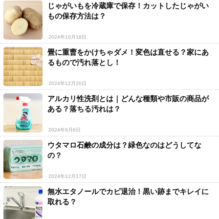
じゃがいもを冷蔵庫で保存！カットしたじゃがい
もの保存方法は？
2024年10月18日
畳に重曹をかけちゃダメ！変色は直せる？家にあ
るもので汚れ落とし！
2024年12月20日
アルカリ性洗剤とは｜どんな種類や市販の商品が
ある？落ちる汚れは？
2024年9月6日
ウタマロ石鹸の成分は？緑色なのはどうしてな
の？
2024年12月17日
無水エタノールでカビ退治！黒い跡までキレイに
取れる？