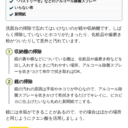
『パストリーゼ』などのアルコール除菌スプレー
いらない布
新聞紙
洗面台の掃除で忘れてはいけないのが鏡や収納棚です。しば
らく掃除していないとホコリがたまったり、化粧品や歯磨き
粉がついたりして意外と汚れています。
収納棚の掃除
鏡の裏や横などについている棚は、化粧品や歯磨き粉などを
出し入れするときに汚れやすい場所。アルコール除菌スプレ
ーを吹きつけて布巾で拭き取ればOK。
鏡の掃除
鏡の汚れの原因は手垢やホコリが中心なので、アルコール除
菌スプレーを吹きかけて乾拭きするだけでキレイに。ピカピ
カに仕上げたいなら丸めた新聞紙でこする。
鏡には水垢ができることがあるので、その場合はほかの場所
と同じようにクエン酸を活用しましょう。