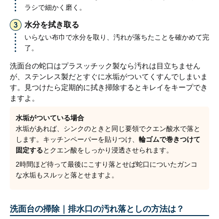
ラシで細かく磨く。
水分を拭き取る
いらない布巾で水分を取り、汚れが落ちたことを確かめて完
了。
洗面台の蛇口はプラスッチック製なら汚れは目立ちません
が、ステンレス製だとすぐに水垢がついてくすんでしまいま
す。見つけたら定期的に拭き掃除するとキレイをキープでき
ますよ。
水垢がついている場合
水垢があれば、シンクのときと同じ要領でクエン酸水で落と
します。キッチンペーパーを貼りつけ、
輪ゴムで巻きつけて
固定する
とクエン酸をしっかり浸透させられます。
2時間ほど待って最後にこすり落とせば蛇口についたガンコ
な水垢もスルッと落とせますよ。
洗面台の掃除｜排水口の汚れ落としの方法は？