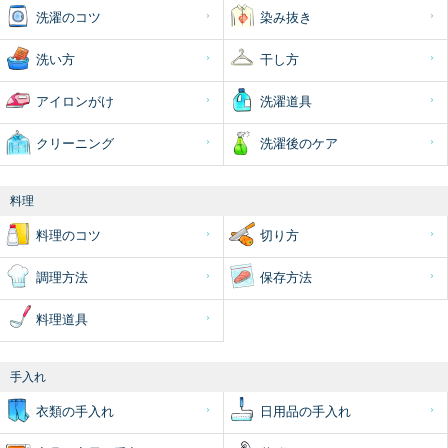
洗濯のコツ
染み抜き
洗い方
干し方
アイロンがけ
洗濯道具
クリーニング
洗濯後のケア
料理
料理のコツ
切り方
調理方法
保存方法
料理道具
手入れ
衣類の手入れ
日用品の手入れ