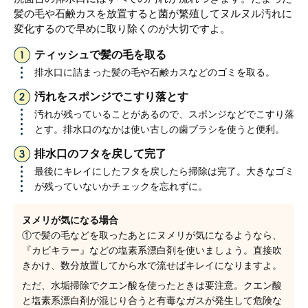
髪の毛や石鹸カスを放置すると菌が繁殖してヌルヌル汚れに
変化するので早めに取り除くのが大切ですよ。
ティッシュで髪の毛を取る
排水口に詰まった髪の毛や石鹸カスなどのゴミを取る。
汚れをスポンジでこすり落とす
汚れが残っていることがあるので、スポンジなどでこすり落
とす。排水口のなかは使い古しの歯ブラシを使うと便利。
排水口のフタを戻して完了
最後にキレイにしたフタを戻したら掃除は完了。大きなゴミ
が残っていないかチェックを忘れずに。
ヌメリが気になる場合
①で髪の毛などを取ったあとにヌメリが気になるようなら、
『カビキラー』などの塩素系漂白剤を使いましょう。直接吹
きかけ、数分放置してから水で流せばキレイになりますよ。
ただ、水垢掃除でクエン酸を使ったときは要注意。クエン酸
と塩素系漂白剤が混じり合うと有毒なガスが発生して危険な