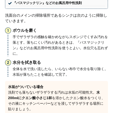
『バスマジックリン』などのお風呂用中性洗剤
洗面台のメインの掃除場所であるシンクは次のように掃除し
ていきます。
ボウルを磨く
手でザラザラの感触を確かめながらスポンジでくすみ汚れを
落とす。落ちにくい汚れがあるときは、『バスマジックリ
ン』などのお風呂用中性洗剤を使うとよい。水位穴も忘れず
に。
水分を拭き取る
全体を水で洗い流したら、いらない布巾で水分を取り除く。
水垢が落ちたことを確認して完了。
水垢がついている場合
洗剤でも落ちないザラザラする汚れは水垢の可能性大。
水
200mlにクエン酸小さじ1杯
を溶かしたクエン酸水をつくり、
その液にキッチンペーパーなどを浸してザラザラする場所に
貼りましょう。