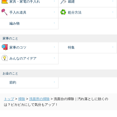
家具・家電の手入れ
裁縫
手入れ道具
処分方法
編み物
家事のこと
家事のコツ
特集
みんなのアイデア
お金のこと
節約
トップ
>
掃除
>
洗面所の掃除
>
洗面台の掃除｜汚れ落としに効くの
は？ピカピカにして気分もアップ！