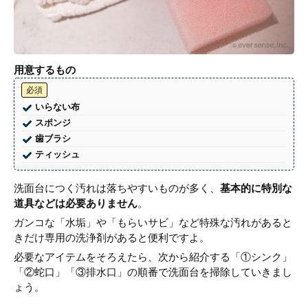
用意するもの
必須
いらない布
スポンジ
歯ブラシ
ティッシュ
洗面台につく汚れは落ちやすいものが多く、
基本的に特別な
道具などは必要ありません
。
ガンコな「水垢」や「もらいサビ」など特殊な汚れがあると
きだけ専用の洗浄剤があると便利ですよ。
必要なアイテムをそろえたら、次から紹介する「①シンク」
「②蛇口」「③排水口」の順番で洗面台を掃除していきまし
ょう。