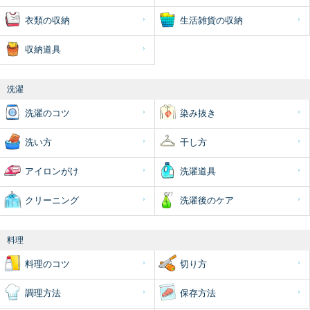
衣類の収納
生活雑貨の収納
収納道具
洗濯
洗濯のコツ
染み抜き
洗い方
干し方
アイロンがけ
洗濯道具
クリーニング
洗濯後のケア
料理
料理のコツ
切り方
調理方法
保存方法