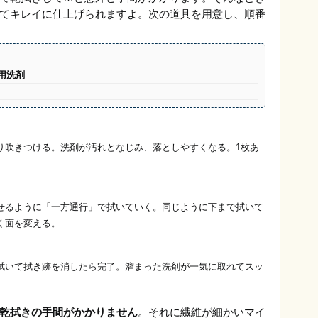
てキレイに仕上げられますよ。次の道具を用意し、順番
用洗剤
り吹きつける。洗剤が汚れとなじみ、落としやすくなる。1枚あ
せるように「一方通行」で拭いていく。同じように下まで拭いて
く面を変える。
拭いて拭き跡を消したら完了。溜まった洗剤が一気に取れてスッ
乾拭きの手間がかかりません
。それに繊維が細かいマイ