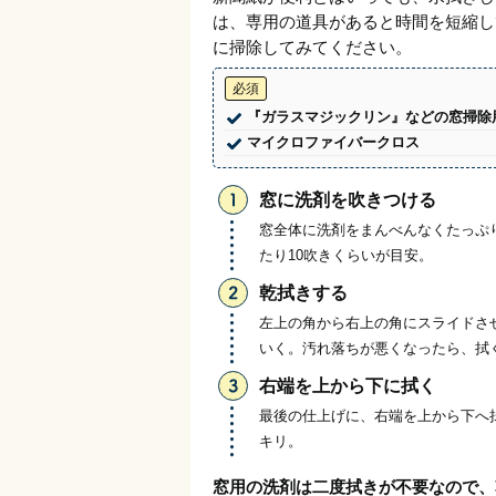
は、専用の道具があると時間を短縮し
に掃除してみてください。
必須
『ガラスマジックリン』などの窓掃除
マイクロファイバークロス
窓に洗剤を吹きつける
窓全体に洗剤をまんべんなくたっぷ
たり10吹きくらいが目安。
乾拭きする
左上の角から右上の角にスライドさ
いく。汚れ落ちが悪くなったら、拭
右端を上から下に拭く
最後の仕上げに、右端を上から下へ
キリ。
窓用の洗剤は二度拭きが不要なので、