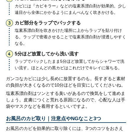
カビには『カビキラー』などの塩素系漂白剤が効果的。少し
遠目から全体にかかるようにまんべんなく吹きかける。
カビ部分をラップでパックする
塩素系漂白剤を吹きかけた場所に上からラップを貼り付け
る。ラップで密着させることで塩素系漂白剤が浸透しやすく
なる。
5分ほど放置してから洗い流す
ラップでパックしたまま5分ほど放置してからシャワーで洗
い流す。ほとんどの黒カビはこれだけでキレイに落ちる。
ガンコなカビには少し長めに放置するのも。長すぎると素材
の負担が大きくなるので10分ほどを目安にしてくださいね。
塩素系漂白剤はツンとする臭いがあるので換気をして進めま
しょう。皮膚につくと荒れる原因になるので、心配な人は手
袋やマスクなどを着用するといいですよ。
お風呂のカビ取り｜注意点やNGなこと3つ
お風呂のカビを効果的に取り除くには、3つのコツをおさえ