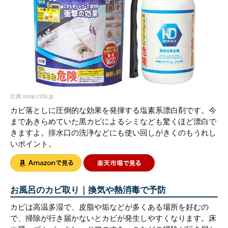
出典:shop.r10s.jp
カビ落としに圧倒的な効果を発揮する塩素系漂白剤です。今
まであきらめていた黒カビによるシミなども驚くほど漂白で
きますよ。排水口の洗浄などにも使い回しがきくのもうれし
いポイント。
お風呂のカビ取り｜換気や熱消毒で予防
カビは高温多湿で、皮脂や垢などが多くある場所を好むの
で、掃除が行き届かないとカビが発生しやすくなります。床