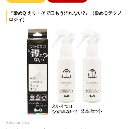
『染めQ えり・そで口もう汚れない?』（染めＱテクノ
ロジィ）
出典:shop.r10s.jp