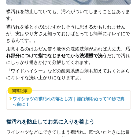
襟汚れを防止していても、汚れがついてしまうことはありま
す。
襟汚れを落とすのはむずかしそうに思えるかもしれません
が、実はやり方さえ知っておけばとっても簡単にキレイにで
きるんです。。
用意するのはふだん使う液体の洗濯洗剤があれば大丈夫。
汚
れ部分につけて指でなじませてから洗濯機で洗う
だけで汚れ
にしっかり働きかけて分解してくれます。
『ワイドハイター』などの酸素系漂白剤も加えておくとさら
にキレイな洗い上がりになりますよ。
関連記事
ワイシャツの襟汚れの落とし方｜漂白剤をぬって10秒で真
っ白に！
襟汚れを防止してお気に入りを着よう
ワイシャツなどにできてしまう襟汚れ。気づいたときには目