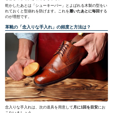
乾かしたあとは「シューキーパー」とよばれる木製の型をい
れておくと型崩れを防げます。これを
履いたあとに毎回
する
のが理想です。
革靴の「念入りな手入れ」の頻度と方法は？
念入りな手入れは、次の道具を用意して
月に1回を目安
にお
こないましょう。