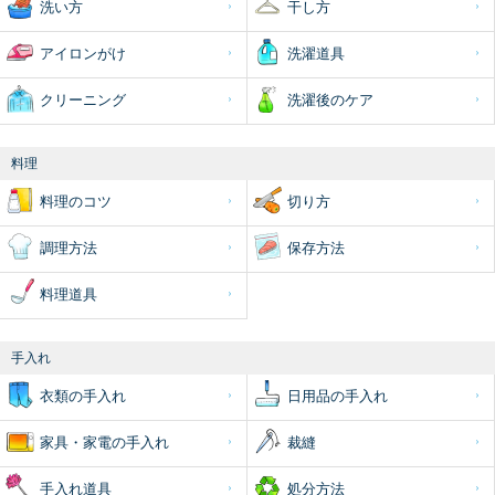
洗い方
干し方
アイロンがけ
洗濯道具
クリーニング
洗濯後のケア
料理
料理のコツ
切り方
調理方法
保存方法
料理道具
手入れ
衣類の手入れ
日用品の手入れ
家具・家電の手入れ
裁縫
手入れ道具
処分方法