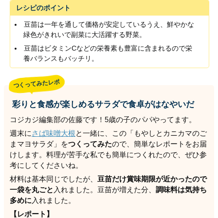
レシピのポイント
豆苗は一年を通して価格が安定しているうえ、鮮やかな
緑色がきれいで副菜に大活躍する野菜。
豆苗はビタミンCなどの栄養素も豊富に含まれるので栄
養バランスもバッチリ。
つくってみたレポ
彩りと食感が楽しめるサラダで食卓がはなやいだ
コジカジ編集部の佐藤です！5歳の子のパパやってます。
週末に
さば味噌大根
と一緒に、この「もやしとカニカマのご
まマヨサラダ」を
つくってみた
ので、簡単なレポートをお届
けします。料理が苦手な私でも簡単につくれたので、ぜひ参
考にしてくださいね。
材料は基本同じでしたが、
豆苗だけ賞味期限が近かったので
一袋を丸ごと
入れました。豆苗が増えた分、
調味料は気持ち
多めに
入れました。
【レポート】