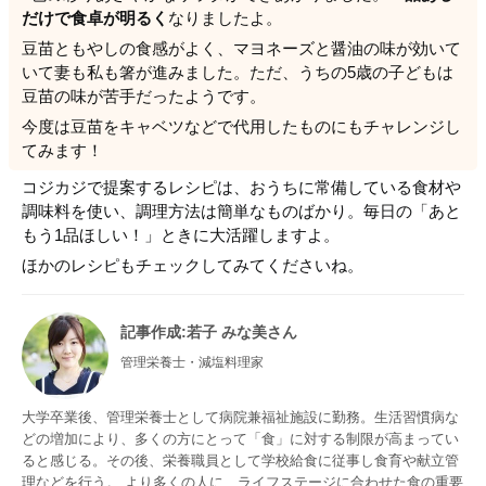
だけで食卓が明るく
なりましたよ。
豆苗ともやしの食感がよく、マヨネーズと醤油の味が効いて
いて妻も私も箸が進みました。ただ、うちの5歳の子どもは
豆苗の味が苦手だったようです。
今度は豆苗をキャベツなどで代用したものにもチャレンジし
てみます！
コジカジで提案するレシピは、おうちに常備している食材や
調味料を使い、調理方法は簡単なものばかり。毎日の「あと
もう1品ほしい！」ときに大活躍しますよ。
ほかのレシピもチェックしてみてくださいね。
記事作成
:若子 みな美さん
管理栄養士・減塩料理家
大学卒業後、管理栄養士として病院兼福祉施設に勤務。生活習慣病な
どの増加により、多くの方にとって「食」に対する制限が高まってい
ると感じる。その後、栄養職員として学校給食に従事し食育や献立管
理などを行う。 より多くの人に、ライフステージに合わせた食の重要