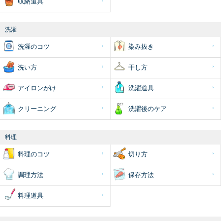
収納道具
洗濯
洗濯のコツ
染み抜き
洗い方
干し方
アイロンがけ
洗濯道具
クリーニング
洗濯後のケア
料理
料理のコツ
切り方
調理方法
保存方法
料理道具