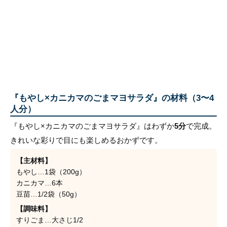
『もやし×カニカマのごまマヨサラダ』の材料（3〜4
人分）
『もやし×カニカマのごまマヨサラダ』はわずか
5分
で完成。
きれいな彩りで目にも楽しめるおかずです。
【主材料】
もやし…1袋（200g）
カニカマ…6本
豆苗…1/2袋（50g）
【調味料】
すりごま…大さじ1/2