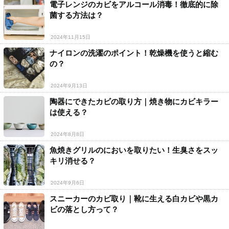
電子レンジのカビをアルコール消毒！徹底的に除
菌する方法は？
2024年11月15日
ナイロンの洗濯のポイント！乾燥機を使うと縮む
の？
2024年9月13日
陶器にできたカビの取り方｜焼き物にカビキラー
は使える？
2024年8月8日
魚焼きグリルのにおいを取りたい！生臭さをスッ
キリ消せる？
2024年9月6日
スニーカーのカビ取り｜靴に生える白カビや黒カ
ビの落とし方って？