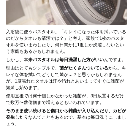
入浴後に使うバスタオル。「キレイになった体を拭いている
のだからタオルも清潔では？」と考え、家族で1枚のバスタ
オルを使いまわしたり、何日間かに1度しか洗濯しないとい
う家庭もあるかもしれません。
しかし、本来
バスタオルは毎日洗濯した方がいい
んですよ。
理由はとてもシンプルで、
菌がたくさんついている
から。キ
レイな体を拭いてどうして菌が…？と思うかもしれません
が、1度濡れたタオルは汗や汚れとあいまってすぐに雑菌が
繁殖し始めます。
使用直後では何十個しかなかった雑菌が、3日放置するだけ
で数万〜数億個まで増えるともいわれています。
そのまま使い続けると傷口から雑菌が入り込んだり、カビが
発生したり
なんてこともあるので、基本は毎日洗うにしまし
ょう。