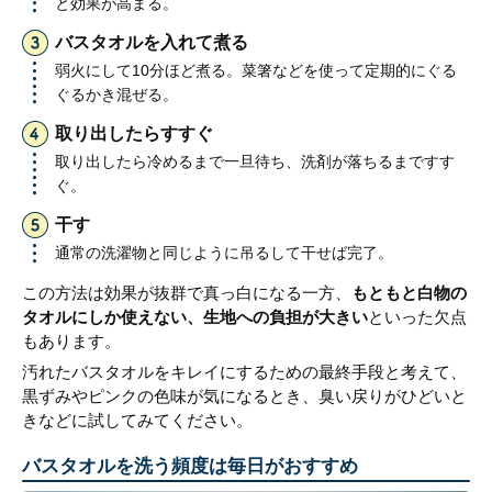
と効果が高まる。
バスタオルを入れて煮る
弱火にして10分ほど煮る。菜箸などを使って定期的にぐる
ぐるかき混ぜる。
取り出したらすすぐ
取り出したら冷めるまで一旦待ち、洗剤が落ちるまですす
ぐ。
干す
通常の洗濯物と同じように吊るして干せば完了。
この方法は効果が抜群で真っ白になる一方、
もともと白物の
タオルにしか使えない、生地への負担が大きい
といった欠点
もあります。
汚れたバスタオルをキレイにするための最終手段と考えて、
黒ずみやピンクの色味が気になるとき、臭い戻りがひどいと
きなどに試してみてください。
バスタオルを洗う頻度は毎日がおすすめ