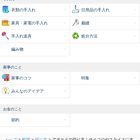
衣類の手入れ
日用品の手入れ
家具・家電の手入れ
裁縫
手入れ道具
処分方法
編み物
家事のこと
家事のコツ
特集
みんなのアイデア
お金のこと
節約
トップ
>
料理
>
切り方
>
アボカドの切り方｜サイコロやスライスにす