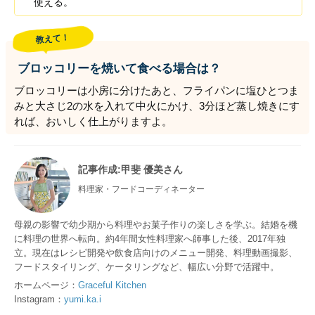
使える。
教えて！
ブロッコリーを焼いて食べる場合は？
ブロッコリーは小房に分けたあと、フライパンに塩ひとつま
みと大さじ2の水を入れて中火にかけ、3分ほど蒸し焼きにす
れば、おいしく仕上がりますよ。
記事作成
:甲斐 優美さん
料理家・フードコーディネーター
母親の影響で幼少期から料理やお菓子作りの楽しさを学ぶ。結婚を機
に料理の世界へ転向。約4年間女性料理家へ師事した後、2017年独
立。現在はレシピ開発や飲食店向けのメニュー開発、料理動画撮影、
フードスタイリング、ケータリングなど、幅広い分野で活躍中。
ホームページ：
Graceful Kitchen
Instagram：
yumi.ka.i