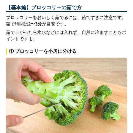
【基本編】ブロッコリーの茹で方
ブロッコリーをおいしく茹でるには、茹ですぎに注意です。
茹で時間は
2〜3分
が目安です。
茹で上がったら氷水などには入れず、自然に冷ますこともポ
イントですよ。
① ブロッコリーを小房に分ける