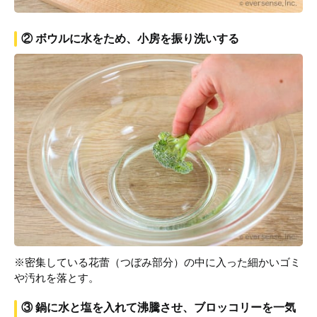
② ボウルに水をため、小房を振り洗いする
※密集している花蕾（つぼみ部分）の中に入った細かいゴミ
や汚れを落とす。
③ 鍋に水と塩を入れて沸騰させ、ブロッコリーを一気