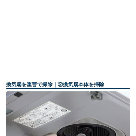
換気扇を重曹で掃除｜②換気扇本体を掃除