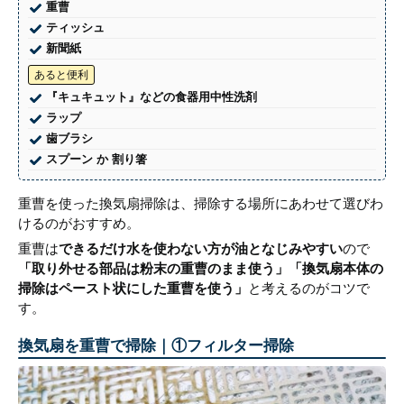
重曹
ティッシュ
新聞紙
あると便利
『キュキュット』などの食器用中性洗剤
ラップ
歯ブラシ
スプーン か 割り箸
重曹を使った換気扇掃除は、掃除する場所にあわせて選びわ
けるのがおすすめ。
重曹は
できるだけ水を使わない方が油となじみやすい
ので
「取り外せる部品は粉末の重曹のまま使う」「換気扇本体の
掃除はペースト状にした重曹を使う」
と考えるのがコツで
す。
換気扇を重曹で掃除｜①フィルター掃除