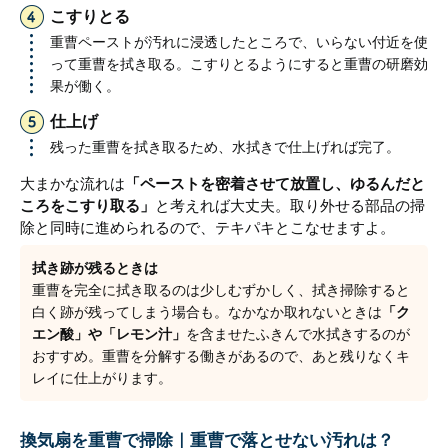
こすりとる
重曹ペーストが汚れに浸透したところで、いらない付近を使
って重曹を拭き取る。こすりとるようにすると重曹の研磨効
果が働く。
仕上げ
残った重曹を拭き取るため、水拭きで仕上げれば完了。
大まかな流れは
「ペーストを密着させて放置し、ゆるんだと
ころをこすり取る」
と考えれば大丈夫。取り外せる部品の掃
除と同時に進められるので、テキパキとこなせますよ。
拭き跡が残るときは
重曹を完全に拭き取るのは少しむずかしく、拭き掃除すると
白く跡が残ってしまう場合も。なかなか取れないときは
「ク
エン酸」や「レモン汁」
を含ませたふきんで水拭きするのが
おすすめ。重曹を分解する働きがあるので、あと残りなくキ
レイに仕上がります。
換気扇を重曹で掃除｜重曹で落とせない汚れは？