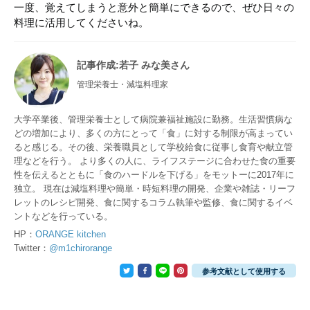
一度、覚えてしまうと意外と簡単にできるので、ぜひ日々の
料理に活用してくださいね。
記事作成
:若子 みな美さん
管理栄養士・減塩料理家
大学卒業後、管理栄養士として病院兼福祉施設に勤務。生活習慣病な
どの増加により、多くの方にとって「食」に対する制限が高まってい
ると感じる。その後、栄養職員として学校給食に従事し食育や献立管
理などを行う。 より多くの人に、ライフステージに合わせた食の重要
性を伝えるとともに「食のハードルを下げる」をモットーに2017年に
独立。 現在は減塩料理や簡単・時短料理の開発、企業や雑誌・リーフ
レットのレシピ開発、食に関するコラム執筆や監修、食に関するイベ
ントなどを行っている。
HP：
ORANGE kitchen
Twitter：
@m1chirorange
参考文献として使用する