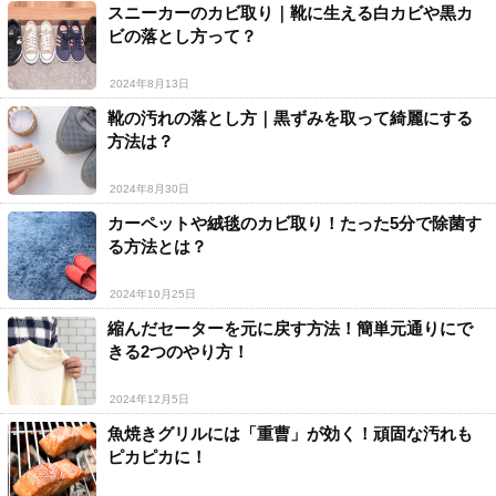
スニーカーのカビ取り｜靴に生える白カビや黒カ
ビの落とし方って？
2024年8月13日
靴の汚れの落とし方｜黒ずみを取って綺麗にする
方法は？
2024年8月30日
カーペットや絨毯のカビ取り！たった5分で除菌す
る方法とは？
2024年10月25日
縮んだセーターを元に戻す方法！簡単元通りにで
きる2つのやり方！
2024年12月5日
魚焼きグリルには「重曹」が効く！頑固な汚れも
ピカピカに！