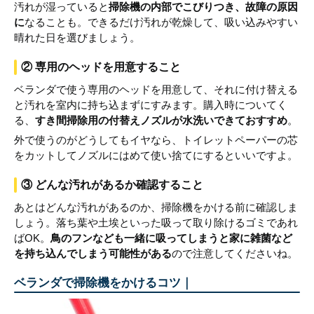
汚れが湿っていると
掃除機の内部でこびりつき、故障の原因
に
なることも。できるだけ汚れが乾燥して、吸い込みやすい
晴れた日を選びましょう。
② 専用のヘッドを用意すること
ベランダで使う専用のヘッドを用意して、それに付け替える
と汚れを室内に持ち込まずにすみます。購入時についてく
る、
すき間掃除用の付替えノズルが水洗いできておすすめ
。
外で使うのがどうしてもイヤなら、トイレットペーパーの芯
をカットしてノズルにはめて使い捨てにするといいですよ。
③ どんな汚れがあるか確認すること
あとはどんな汚れがあるのか、掃除機をかける前に確認しま
しょう。落ち葉や土埃といった吸って取り除けるゴミであれ
ばOK。
鳥のフンなども一緒に吸ってしまうと家に雑菌など
を持ち込んでしまう可能性がある
ので注意してくださいね。
ベランダで掃除機をかけるコツ｜