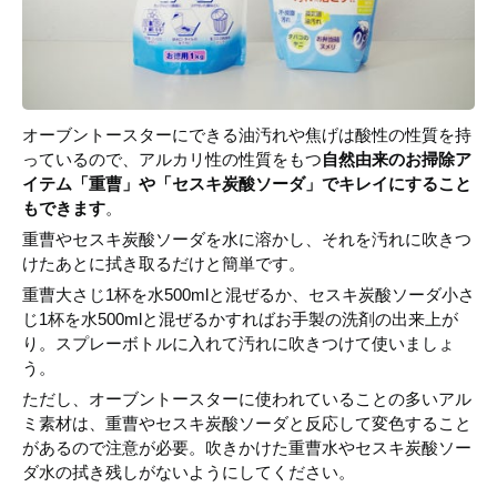
オーブントースターにできる油汚れや焦げは酸性の性質を持
っているので、アルカリ性の性質をもつ
自然由来のお掃除ア
イテム「重曹」や「セスキ炭酸ソーダ」でキレイにすること
もできます
。
重曹やセスキ炭酸ソーダを水に溶かし、それを汚れに吹きつ
けたあとに拭き取るだけと簡単です。
重曹大さじ1杯を水500mlと混ぜるか、セスキ炭酸ソーダ小さ
じ1杯を水500mlと混ぜるかすればお手製の洗剤の出来上が
り。スプレーボトルに入れて汚れに吹きつけて使いましょ
う。
ただし、オーブントースターに使われていることの多いアル
ミ素材は、重曹やセスキ炭酸ソーダと反応して変色すること
があるので注意が必要。吹きかけた重曹水やセスキ炭酸ソー
ダ水の拭き残しがないようにしてください。