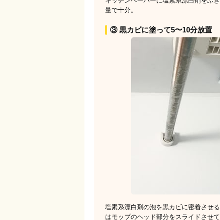
キッチンペーパーに塩素系漂白剤をふき
量で十分。
③ 黒カビに塗って5〜10分放置
塩素系漂白剤の泡を黒カビに密着させる
はモップのヘッド部分をスライドさせて