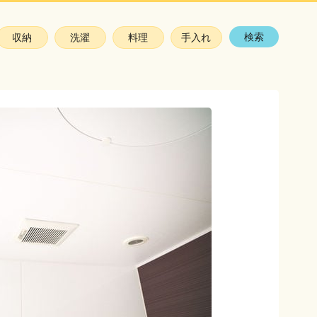
検索
収納
洗濯
料理
手入れ