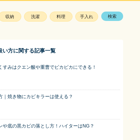
検索
収納
洗濯
料理
手入れ
扱い方に関する記事一覧
くすみはクエン酸や重曹でピカピカにできる！
方｜焼き物にカビキラーは使える？
ンや底の黒カビの落とし方！ハイターはNG？