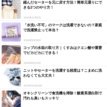
縮んだセーターを元に戻す方法！簡単元通りにで
きる2つのやり方！
2024年12月5日
「水洗い不可」のマークは洗濯できないの？家庭
で洗濯禁止って本当？
2024年8月30日
コップの水垢の取り方｜くすみはクエン酸や重曹
でピカピカにできる！
2024年8月13日
ニットやセーターを洗濯する頻度は？こまめに洗
わなくても大丈夫！
2024年10月18日
オキシクリーンで食洗機を掃除！酸素系漂白剤で
汚れも臭いもスッキリ