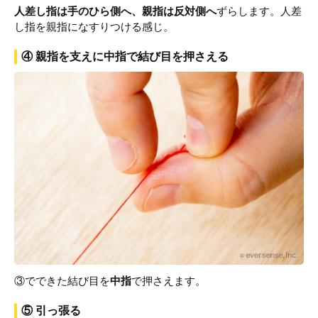
人差し指は手のひら側へ、親指は反対側へ
ずらします。人差
し指を親指になすりつける感じ。
④ 親指を支えに中指で結び目を押さえる
③でできた結び目を
中指
で押さえます。
⑤ 引っ張る