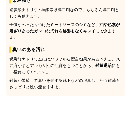
染み抜き
過炭酸ナトリウム≒酸素系漂白剤なので、もちろん漂白剤と
しても使えます。
子供がべったりつけたミートソースのシミなど、
油や色素が
混ざりあったガンコな汚れを跡形もなくキレイにできます
よ。
臭いのある汚れ
過炭酸ナトリウムにはパワフルな漂白効果があるうえに、水
に溶かすとアルカリ性の性質をもつことから、
雑菌退治
にも
一役買ってくれます。
雑菌が繁殖して臭いを発する靴下などの消臭し、汗も雑菌も
さっぱりと洗い流せますよ。