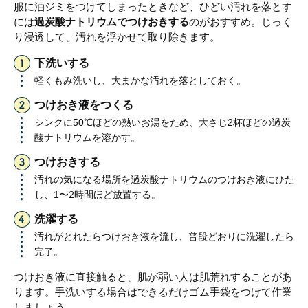
服に油ジミをつけてしまったときなど、ひどい汚れを落とす
には
過炭酸ナトリウムでつけおきする
のがおすすめ。じっく
り浸透して、汚れを浮かせて取り除きます。
下洗いする
軽くもみ洗いし、大まかな汚れを落としておく。
つけおき液をつくる
シンクに50℃ほどの熱いお湯をため、大さじ2杯ほどの過炭
酸ナトリウムを溶かす。
つけおきする
汚れの気になる場所を過炭酸ナトリウムのつけおき液にひた
し、1〜2時間ほど放置する。
洗濯する
汚れがとれたらつけおき液を流し、普段どおりに洗濯したら
完了。
つけおき液に直接触ると、肌が弱い人は肌荒れすることがあ
ります。手洗いする場合はできるだけゴム手袋をつけて作業
しましょう。