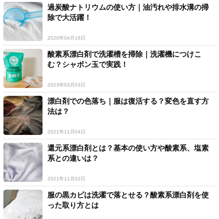
過炭酸ナトリウムの使い方｜油汚れや排水溝の掃
除で大活躍！
2020年04月16日
酸素系漂白剤で洗濯槽を掃除｜洗濯機につけこ
む？シャボン玉で実践！
2023年03月03日
漂白剤での色落ち｜服は復活する？変色を直す方
法は？
2021年11月04日
還元系漂白剤とは？基本の使い方や酸素系、塩素
系との違いは？
2021年11月02日
服の黒カビは洗濯で落とせる？酸素系漂白剤を使
った取り方とは