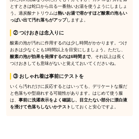
とすときは蛇口から出る一番熱いお湯を使うようにしましょ
う。過炭酸ナトリウムは
熱いお湯で溶かすほど酸素の泡もい
っぱい出て汚れ落ちがアップ
しますよ。
② つけおきは念入りに
酸素の泡が汚れに作用するのは少し時間がかかります。つけ
おきは少なくとも1時間以上を目安にしましょう。ただし、
酸素の泡が効果を発揮するのは6時間まで
。それ以上は長く
つけおきしても意味がないと覚えておいてくださいね。
③ おしゃれ着は事前にテストを
いくら汚れだけに反応するとはいっても、デリケートな服だ
と色落ちや型崩れする可能性があります。はじめて使う服
は、
事前に洗濯表示をよく確認し、目立たない部分に漂白液
を浸けて色落ちしないかテスト
しておくと安心ですよ。