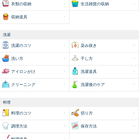
衣類の収納
生活雑貨の収納
収納道具
洗濯
洗濯のコツ
染み抜き
洗い方
干し方
アイロンがけ
洗濯道具
クリーニング
洗濯後のケア
料理
料理のコツ
切り方
調理方法
保存方法