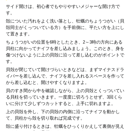
サイド開けは、初心者でもやりやすいメジャーな開け方で
す。
殻についた汚れをよく洗い落とし、牡蠣のちょうつがい（貝
殻同士がくっついている方）を手前側に、平たい方を上にし
て置きます。
ちょうつがいの位置を6時としたとき、2～3時の方向にある
貝柱に向かってナイフを差し込みましょう。このとき、身を
傷つけないように上の貝殻に沿って差し込むのがポイントで
す。
貝殻が閉じていて開けづらいときなどは、まずマイナスドラ
イバーを差し込んで、ナイフを差し入れるスペースを作って
から差し込むと、開けやすくなりますよ。
貝のすき間から中を確認しながら、上の貝殻とくっついてい
る貝柱を切っていきます。一度度に切ろうとせず、3回くら
いに分けて少しずつカットすると、上手に切れますよ。
上の貝殻を外し、下の貝殻の内側に沿ってナイフを動かし
て、貝柱から殻を切り取れば完成です。
殻に盛り付けるときは、牡蠣をひっくりかえして裏側が見え