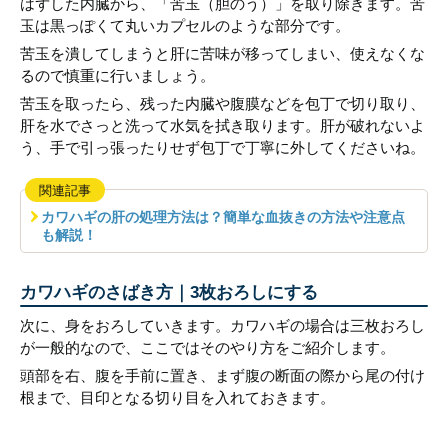
はずした内臓から、「苦玉（胆のう）」を取り除きます。苦
玉は黒っぽくて丸いカプセルのような部分です。
苦玉を潰してしまうと肝に苦味が移ってしまい、使えなくな
るので慎重に行いましょう。
苦玉を取ったら、残った内臓や腹膜などを包丁で切り取り、
肝を水でさっと洗って水気を拭き取ります。肝が破れないよ
う、手で引っ張ったりせず包丁で丁寧に外してくださいね。
関連記事
カワハギの肝の処理方法は？簡単な血抜きの方法や注意点
も解説！
カワハギのさばき方｜3枚おろしにする
次に、身をおろしていきます。カワハギの場合は三枚おろし
が一般的なので、ここではそのやり方をご紹介します。
頭部を右、腹を手前に置き、まず腹の断面の際から尾の付け
根まで、目印となる切り目を入れておきます。