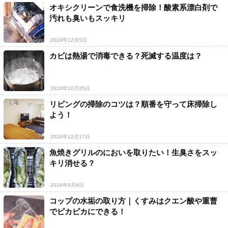
オキシクリーンで食洗機を掃除！酸素系漂白剤で
汚れも臭いもスッキリ
2024年12月5日
カビは熱湯で消毒できる？死滅する温度は？
2024年10月25日
リビングの掃除のコツは？順番を守って床掃除し
よう！
2024年12月17日
魚焼きグリルのにおいを取りたい！生臭さをスッ
キリ消せる？
2024年9月6日
コップの水垢の取り方｜くすみはクエン酸や重曹
でピカピカにできる！