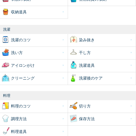
収納道具
洗濯
洗濯のコツ
染み抜き
洗い方
干し方
アイロンがけ
洗濯道具
クリーニング
洗濯後のケア
料理
料理のコツ
切り方
調理方法
保存方法
料理道具