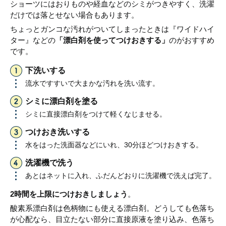
ショーツにはおりものや経血などのシミがつきやすく、洗濯
だけでは落とせない場合もあります。
ちょっとガンコな汚れがついてしまったときは『ワイドハイ
ター』などの
「漂白剤を使ってつけおきする」
のがおすすめ
です。
下洗いする
流水ですすいで大まかな汚れを洗い流す。
シミに漂白剤を塗る
シミに直接漂白剤をつけて軽くなじませる。
つけおき洗いする
水をはった洗面器などにいれ、30分ほどつけおきする。
洗濯機で洗う
あとはネットに入れ、ふだんどおりに洗濯機で洗えば完了。
2時間を上限につけおきしましょう
。
酸素系漂白剤は色柄物にも使える漂白剤。どうしても色落ち
が心配なら、目立たない部分に直接原液を塗り込み、色落ち