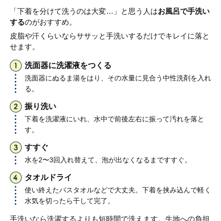
「下着を分けて洗うのは大変…」と思う人は
お風呂で手洗い
する
のがおすすめ。
皮脂や汗くらいならササッと手洗いするだけでキレイに落と
せます。
洗面器に洗濯液をつくる
洗面器にぬるま湯をはり、その水量に見合う中性洗剤を入れ
る。
振り洗い
下着を洗濯液にいれ、水中で前後左右に振って汚れを落と
す。
すすぐ
水を2〜3回入れ替えて、泡が出なくなるまですすぐ。
タオルドライ
使い終えたバスタオルなどで大丈夫。下着を挟み込んで軽く
水気を切ったら干して完了。
手洗いなら洗濯するよりも短時間で洗えます。生地への負担