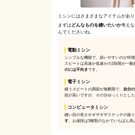
ミシンにはさまざまなアイテムがあり
まずは
どんなものを縫いたいか
考えな
んでくださいね。
電動ミシン
シンプルな機能で、扱いやすいのが特徴
スピートは高速か低速かの2段階が一般
のには不向き
です。
電子ミシン
縫うスピートの調節が無断階で、
自分の
段が高いですが、その分ゆっくりとした
コンピュータミシン
縫い目の長さやギザギザステッチの振り
す
。お値段は3種類のなかでいちばん高