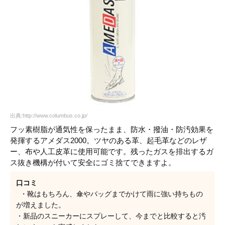
出典:http://www.columbus.co.jp/
フッ素樹脂が通気性を保ったまま、防水・撥油・防汚効果を
発揮するアメダス2000。ツヤのある革、起毛革などのレザ
ー、布や人工皮革に使用可能です。残ったガスを排出するガ
ス抜き機構が付いて安全にゴミ捨てできますよ。
口コミ
・靴はもちろん、傘やバッグまでかけて雨に強い持ちもの
が増えました。
・新品のスニーカーにスプレーして、今までと比較すると汚