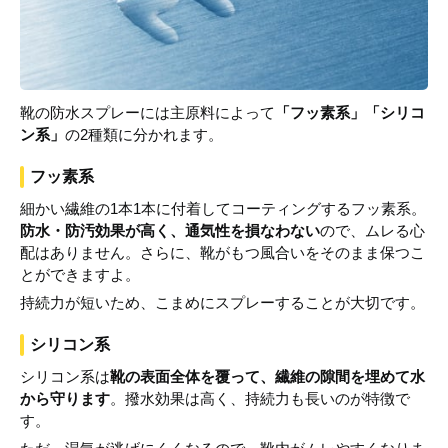
靴の防水スプレーには主原料によって
「フッ素系」「シリコ
ン系」
の2種類に分かれます。
フッ素系
細かい繊維の1本1本に付着してコーティングするフッ素系。
防水・防汚効果が高く、通気性を損なわない
ので、ムレる心
配はありません。さらに、靴がもつ風合いをそのまま保つこ
とができますよ。
持続力が短いため、こまめにスプレーすることが大切です。
シリコン系
シリコン系は
靴の表面全体を覆って、繊維の隙間を埋めて水
から守ります
。撥水効果は高く、持続力も長いのが特徴で
す。