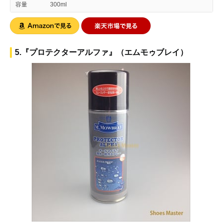
容量
300ml
5.『プロテクターアルファ』（エムモゥブレイ）