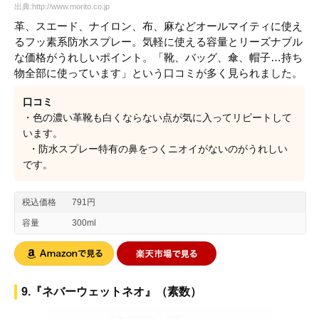
出典:http://www.morito.co.jp
革、スエード、ナイロン、布、麻などオールマイティに使え
るフッ素系防水スプレー。気軽に使える容量とリーズナブル
な価格がうれしいポイント。「靴、バッグ、傘、帽子…持ち
物全部に使っています」という口コミが多く見られました。
口コミ
・色の濃い革靴も白くならない点が気に入ってリピートして
います。
・防水スプレー特有の鼻をつくニオイがないのがうれしい
です。
税込価格
791円
容量
300ml
9.『ネバーウェットネオ』（素数）