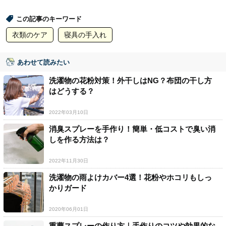
この記事のキーワード
衣類のケア
寝具の手入れ
あわせて読みたい
洗濯物の花粉対策！外干しはNG？布団の干し方
はどうする？
2022年03月10日
消臭スプレーを手作り！簡単・低コストで臭い消
しを作る方法は？
2022年11月30日
洗濯物の雨よけカバー4選！花粉やホコリもしっ
かりガード
2020年06月01日
重曹スプレーの作り方｜手作りのコツや効果的な