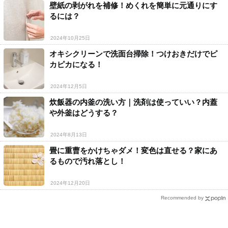
壁紙の剥がれを補修！めくれを簡単に元通りにす
るには？
2024年10月25日
オキシクリーンで洗面台掃除！つけおきだけでピ
カピカになる！
2024年12月5日
炊飯器の内釜の洗い方｜洗剤は使っていい？内蓋
や外釜はどうする？
2024年8月13日
畳に重曹をかけちゃダメ！変色は直せる？家にあ
るもので汚れ落とし！
2024年12月20日
Recommended by